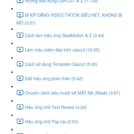
Hướng dẫn dùng CAPCUT A-Z (17:09)
BÍ KÍP ĐĂNG VIDEO TIKTOK SIÊU NÉT, KHÔNG BỊ
MỜ (3:57)
Cách làm hiệu ứng SlowMotion A-Z (3:49)
Làm màu video đẹp trên capcut (10:05)
Cách sử dụng Template Capcut (3:45)
Edit hiệu ứng phân thân (5:42)
Chuyển cảnh siêu mượt với MẶT NẠ (Mask) (3:57)
Hiệu ứng chữ Text Reveal (4:24)
Hiệu ứng chữ Pop Up (2:53)