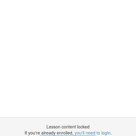
Lesson content locked
If you're already enrolled,
you'll need to login
.