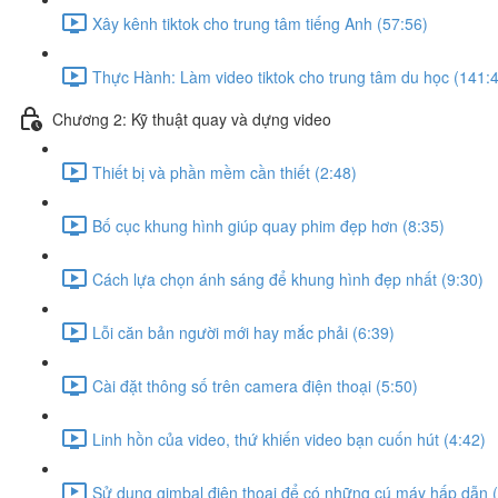
Xây kênh tiktok cho trung tâm tiếng Anh (57:56)
Thực Hành: Làm video tiktok cho trung tâm du học (141:
Chương 2: Kỹ thuật quay và dựng video
Thiết bị và phần mềm cần thiết (2:48)
Bố cục khung hình giúp quay phim đẹp hơn (8:35)
Cách lựa chọn ánh sáng để khung hình đẹp nhất (9:30)
Lỗi căn bản người mới hay mắc phải (6:39)
Cài đặt thông số trên camera điện thoại (5:50)
Linh hồn của video, thứ khiến video bạn cuốn hút (4:42)
Sử dụng gimbal điện thoại để có những cú máy hấp dẫn (