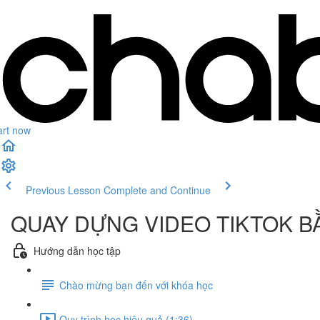
art now
Previous Lesson
Complete and Continue
QUAY DỰNG VIDEO TIKTOK BẰ
Hướng dẫn học tập
Chào mừng bạn đến với khóa học
Quy trình học hiệu quả (1:36)